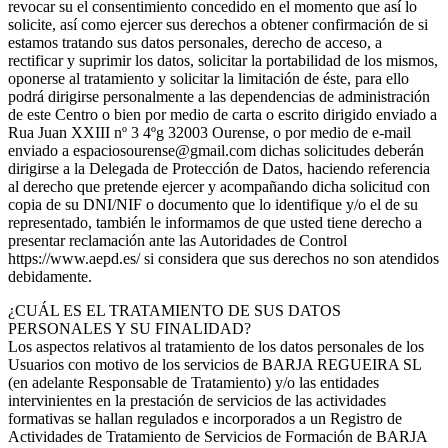
revocar su el consentimiento concedido en el momento que así lo
solicite, así como ejercer sus derechos a obtener confirmación de si
estamos tratando sus datos personales, derecho de acceso, a
rectificar y suprimir los datos, solicitar la portabilidad de los mismos,
oponerse al tratamiento y solicitar la limitación de éste, para ello
podrá dirigirse personalmente a las dependencias de administración
de este Centro o bien por medio de carta o escrito dirigido enviado a
Rua Juan XXIII nº 3 4ºg 32003 Ourense, o por medio de e-mail
enviado a espaciosourense@gmail.com dichas solicitudes deberán
dirigirse a la Delegada de Protección de Datos, haciendo referencia
al derecho que pretende ejercer y acompañando dicha solicitud con
copia de su DNI/NIF o documento que lo identifique y/o el de su
representado, también le informamos de que usted tiene derecho a
presentar reclamación ante las Autoridades de Control
https://www.aepd.es/ si considera que sus derechos no son atendidos
debidamente.
¿CUÁL ES EL TRATAMIENTO DE SUS DATOS
PERSONALES Y SU FINALIDAD?
Los aspectos relativos al tratamiento de los datos personales de los
Usuarios con motivo de los servicios de BARJA REGUEIRA SL
(en adelante Responsable de Tratamiento) y/o las entidades
intervinientes en la prestación de servicios de las actividades
formativas se hallan regulados e incorporados a un Registro de
Actividades de Tratamiento de Servicios de Formación de BARJA